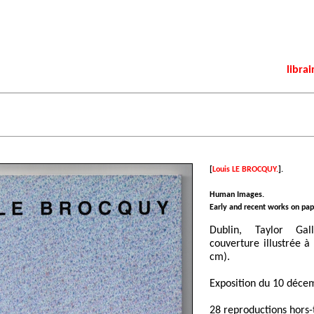
librai
[
Louis LE BROCQUY.
].
Human Images.
Early and recent works on pap
Dublin, Taylor Gal
couverture illustrée à
cm).
Exposition du 10 déce
28 reproductions hors-