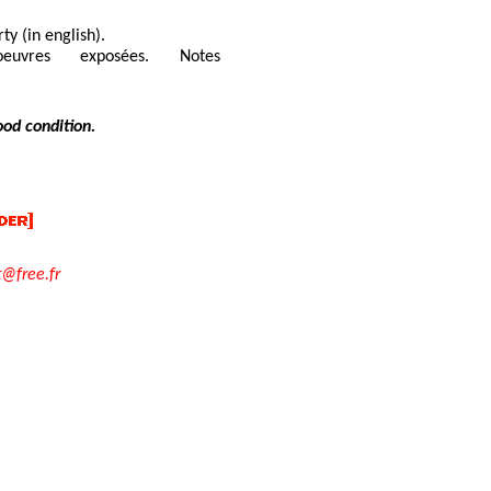
y (in english).
euvres exposées. Notes
ood condition.
t@free.fr