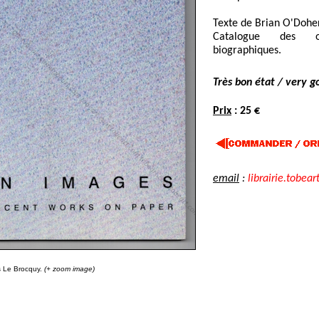
Texte de Brian O'Dohert
Catalogue des o
biographiques.
Très bon état / very g
Prix
: 25 €
email
:
librairie.tobear
s Le Brocquy.
(+ zoom image)