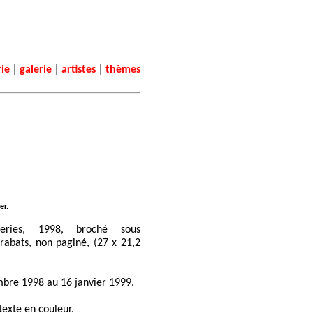
|
|
|
rie
galerie
artistes
thèmes
er.
leries, 1998, broché sous
 rabats, non paginé, (27 x 21,2
mbre 1998 au 16 janvier 1999.
texte en couleur.