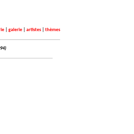
|
|
|
rie
galerie
artistes
thèmes
994)