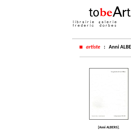
artiste
:
Anni ALB
[Anni ALBERS].