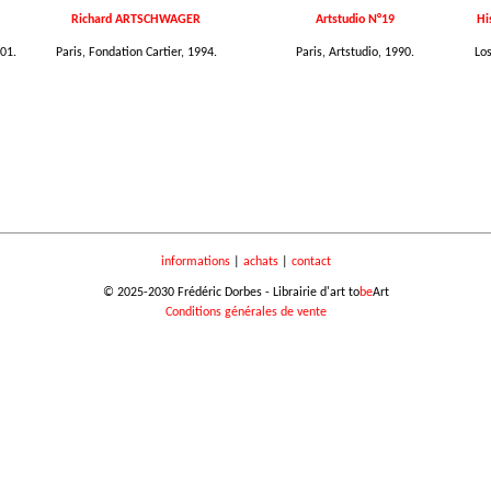
Richard ARTSCHWAGER
Artstudio N°19
Hi
01.
Paris, Fondation Cartier, 1994.
Paris, Artstudio, 1990.
Lo
informations
|
achats
|
contact
© 2025-2030 Frédéric Dorbes - Librairie d'art to
be
Art
Conditions générales de vente