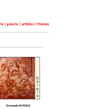
|
|
|
rie
galerie
artistes
thèmes
[Fernando BOTERO].