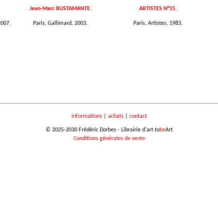
Jean-Marc BUSTAMANTE.
ARTISTES N°15.
2007.
Paris, Gallimard, 2003.
Paris, Artistes, 1983.
informations
|
achats
|
contact
© 2025-2030 Frédéric Dorbes - Librairie d'art to
be
Art
Conditions générales de vente