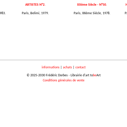
ARTISTES N°2.
XXème Siècle - N°50.
983.
Paris, Belimi, 1979.
Paris, XXème Siècle, 1978.
P
informations
|
achats
|
contact
© 2025-2030 Frédéric Dorbes - Librairie d'art to
be
Art
Conditions générales de vente