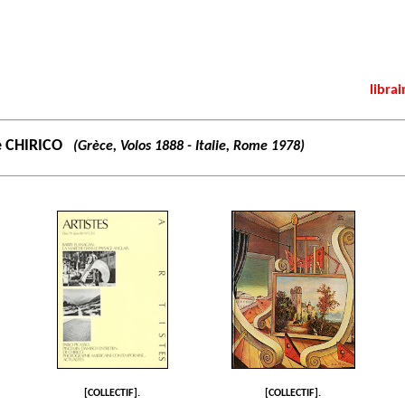
librai
e CHIRICO
(Grèce, Volos 1888 - Italie, Rome 1978)
[COLLECTIF].
[COLLECTIF].