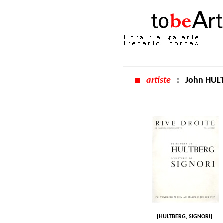
artiste
:
John HUL
[HULTBERG, SIGNORI].