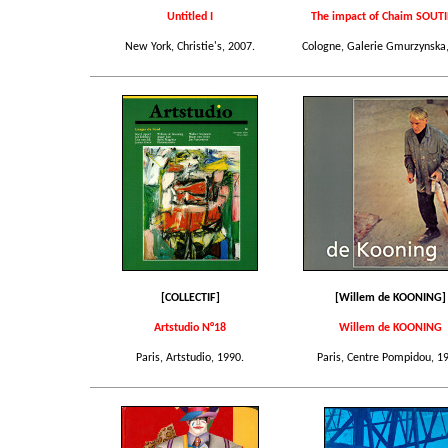
Untitled I
The impact of Chaim SOUTI
New York, Christie's, 2007.
Cologne, Galerie Gmurzynska,
[COLLECTIF]
[Willem de KOONING]
Artstudio N°18
Willem de KOONING
Paris, Artstudio, 1990.
Paris, Centre Pompidou, 1