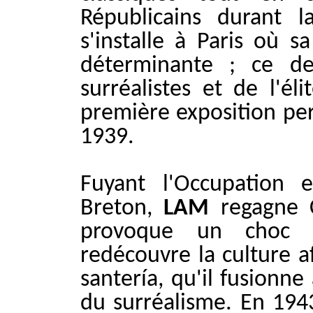
Républicains durant l
s'installe à Paris où 
déterminante ; ce der
surréalistes et de l'éli
première exposition per
1939.
Fuyant l'Occupation
Breton,
LAM
regagne C
provoque un choc es
redécouvre la culture af
santería, qu'il fusionn
du surréalisme. En 1943