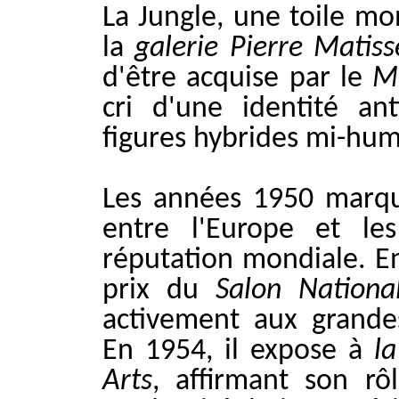
La Jungle, une toile m
la
galerie Pierre Matis
d'être acquise par le
M
cri d'une identité ant
figures hybrides mi-hum
Les années 1950 marqu
entre l'Europe et le
réputation mondiale. En
prix du
Salon Nation
activement aux grandes
En 1954, il expose à
l
Arts
, affirmant son r