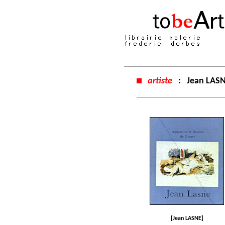
artiste
:
Jean LAS
[Jean LASNE]