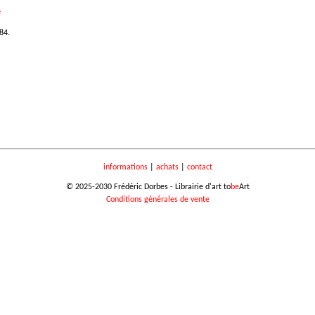
e
84.
informations
|
achats
|
contact
© 2025-2030 Frédéric Dorbes - Librairie d'art to
be
Art
Conditions générales de vente