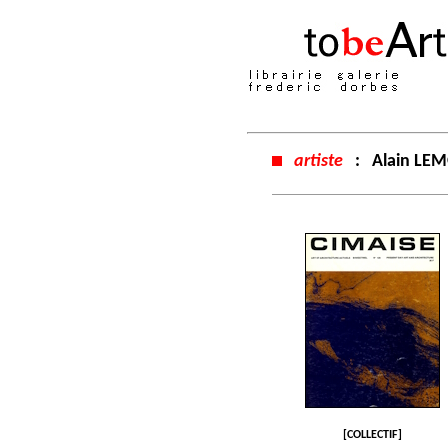
artiste
:
Alain LE
[COLLECTIF]