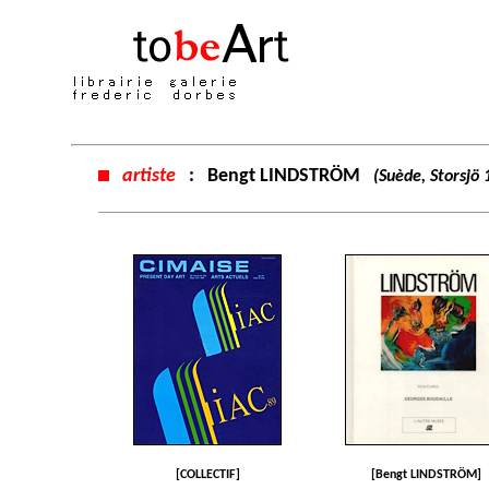
artiste
:
Bengt LINDSTRÖM
(Suède, Storsjö 
[COLLECTIF]
[Bengt LINDSTRÖM]