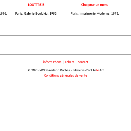
LOUTTRE.B
Cinq pour un menu
1996.
Paris, Galerie Boulakia, 1983.
Paris, Imprimerie Moderne, 1973.
informations
|
achats
|
contact
© 2025-2030 Frédéric Dorbes - Librairie d'art to
be
Art
Conditions générales de vente