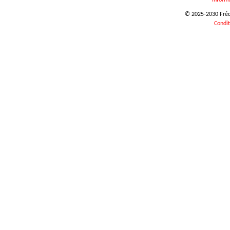
inform
© 2025-2030 Frédér
Condit