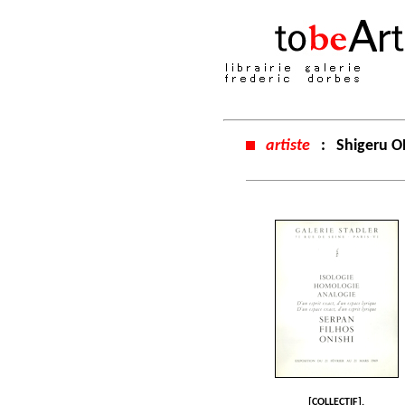
artiste
:
Shigeru O
[COLLECTIF].