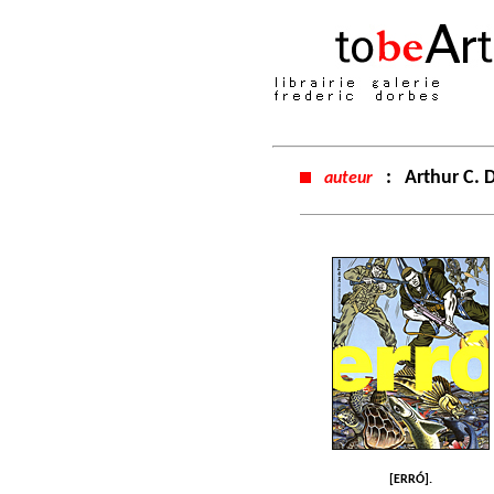
:
Arthur C. 
auteur
[ERRÓ].