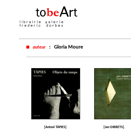
:
Gloria Moure
auteur
[Antoni TÀPIES].
[Jan DIBBETS].