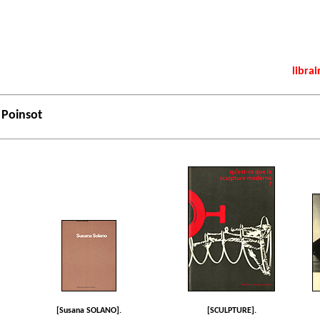
librai
 Poinsot
[Susana SOLANO].
[SCULPTURE].