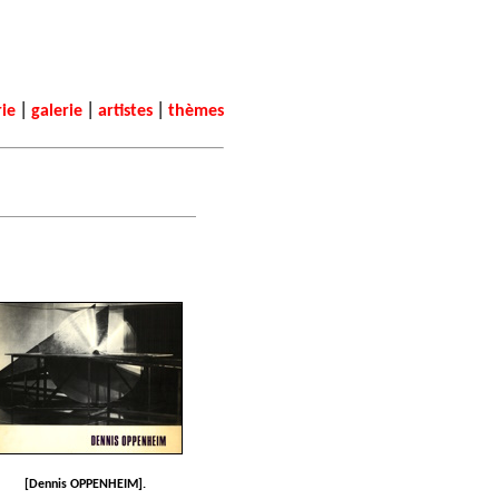
|
|
|
rie
galerie
artistes
thèmes
[Dennis OPPENHEIM].