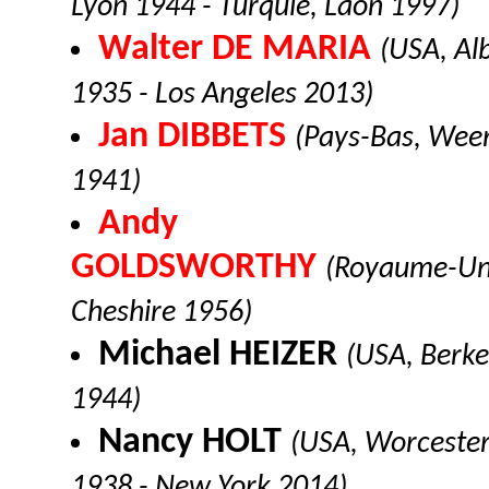
Lyon 1944 - Turquie, Laon 1997)
Walter DE MARIA
(USA, Al
1935 - Los Angeles 2013)
Jan DIBBETS
(Pays-Bas, Wee
1941)
Andy
GOLDSWORTHY
(Royaume-Un
Cheshire 1956)
Michael HEIZER
(USA, Berke
1944)
Nancy HOLT
(USA, Worceste
1938 - New York 2014)