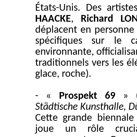
États-Unis. Des artis
HAACKE
,
Richard LO
déplacent en personne p
spécifiques sur le 
environnante, officialis
traditionnels vers les é
glace, roche).
- «
Prospekt 69
» 
Städtische Kunsthalle, D
Cette grande biennale
joue un rôle crucia