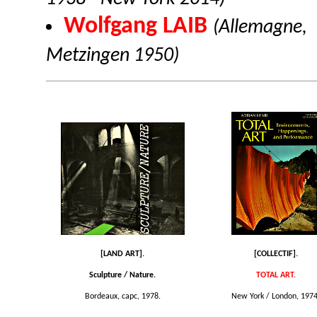
Wolfgang LAIB
(Allemagne,
Metzingen 1950)
[LAND ART].
[COLLECTIF].
Sculpture / Nature.
TOTAL ART.
Bordeaux, capc, 1978.
New York / London, 1974