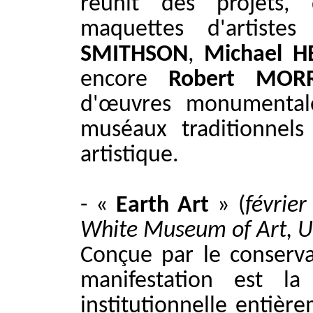
réunit des projets,
maquettes d'artist
SMITHSON
,
Michael H
encore
Robert MORR
d'œuvres monumental
muséaux traditionnel
artistique.
- «
Earth Art
» (
févrie
White Museum of Art, Un
Conçue par le conserva
manifestation est la
institutionnelle entièr