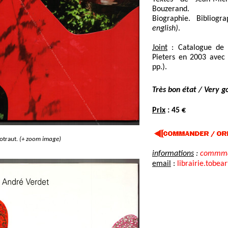
Bouzerand.
Biographie. Bibliogra
english)
.
Joint
: Catalogue de l
Pieters en 2003 avec
pp.).
Très bon état / Very g
Prix
: 45 €
otraut.
(+ zoom image)
informations
:
commma
email
:
librairie.tobea