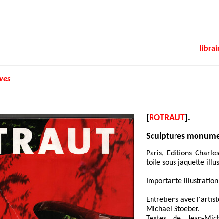
librai
ives
[
ROTRAUT
].
Sculptures monume
Paris, Editions Charle
toile sous jaquette illu
Importante illustration
Entretiens avec l'arti
Michael Stoeber.
Textes de Jean-Mic