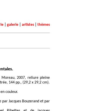
|
|
|
rie
galerie
artistes
thèmes
ntales.
s Moreau, 2007, reliure pleine
strée, 144 pp., (29,2 x 29,2 cm).
 en couleur.
ste par Jacques Bouzerand et par
hel Ribettes et de jacques