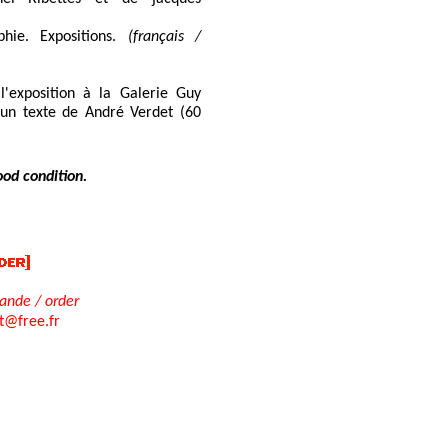
phie. Expositions.
(français /
'exposition à la Galerie Guy
 un texte de André Verdet (60
ood condition.
nde / order
rt@free.fr