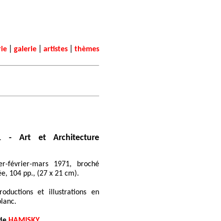
|
|
|
rie
galerie
artistes
thèmes
1 - Art et Architecture
ier-février-mars 1971, broché
ée, 104 pp., (27 x 21 cm).
oductions et illustrations en
blanc.
 de
HAMISKY
.