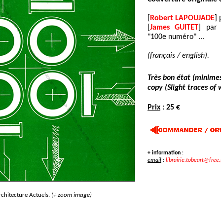
[
Robert LAPOUJADE
]
[
James GUITET
] par 
"100e numéro" ...
(français / english).
Très bon état (minimes
copy (Slight traces of 
Prix
: 25 €
+ information
:
email
:
librairie.tobeart@free.
rchitecture Actuels.
(+ zoom image)