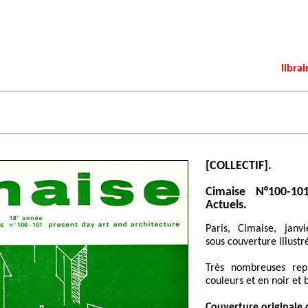
librai
[COLLECTIF].
Cimaise N°100-10
Actuels.
Paris, Cimaise, janv
sous couverture illustr
Très nombreuses repr
couleurs et en noir et 
Couverture originale