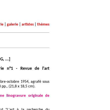
|
|
|
rie
galerie
artistes
thèmes
 ...]
ie n°1 - Revue de l'art
mbre-octobre 1954, agrafé sous
3 pp., (21,8 x 18,5 cm).
ne linogravure originale de
rd "L'art à la recherche du