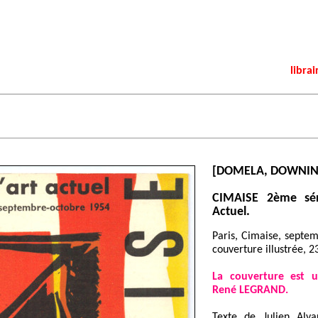
librai
[DOMELA, DOWNING,
CIMAISE 2ème sér
Actuel.
Paris, Cimaise, septe
couverture illustrée, 2
La couverture est u
René LEGRAND.
Texte de Julien Alva