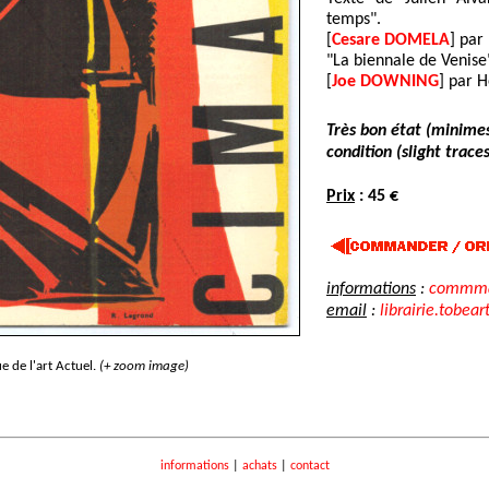
temps".
[
Cesare DOMELA
] par
"La biennale de Venise
[
Joe DOWNING
] par H
Très bon état (minimes
condition (slight traces
Prix
: 45 €
informations
:
commma
email
:
librairie.tobear
e de l'art Actuel.
(+ zoom image)
informations
|
achats
|
contact