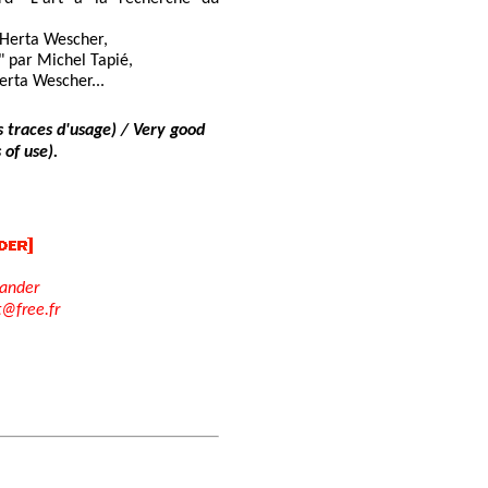
 Herta Wescher,
" par Michel Tapié,
erta Wescher...
 traces d'usage) / Very good
 of use).
nder
t@free.fr