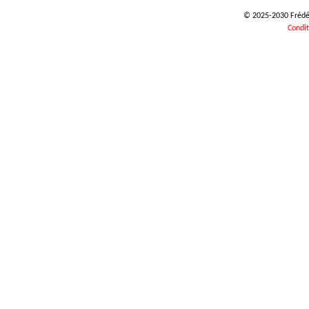
© 2025-2030 Frédéri
Condit