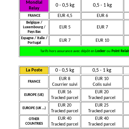
Mondial
0 - 0,5 kg
0,5 - 1 kg
Relay
EUR 4,5
EUR 6
FRANCE
Belgique /
EUR 5
EUR 7
Luxembourg /
Pays Bas
Espagne / Italie /
EUR 7
EUR 10
Portugal
Tarifs hors assurance avec dépôt en
Locker
ou
Point Relai
0 - 0,5 kg
0,5 - 1 kg
La Poste
EUR 8
EUR 10
FRANCE
Courrier suivi
Colis suivi
EUR 16
EUR 20
EUROPE (UE)
Tracked parcel
Tracked parcel
EUR 20
EUR 25
EUROPE (UK ...)
Tracked parcel
Tracked parcel
EUR 40
EUR 40
OTHER
COUNTRIES
Tracked parcel
Tracked parcel