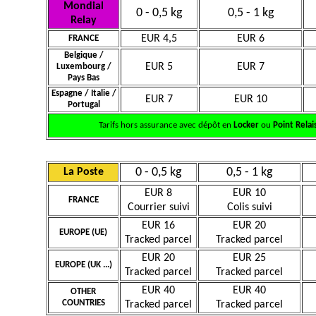
Mondial
0 - 0,5 kg
0,5 - 1 kg
Relay
EUR 4,5
EUR 6
FRANCE
Belgique /
EUR 5
EUR 7
Luxembourg /
Pays Bas
Espagne / Italie /
EUR 7
EUR 10
Portugal
Tarifs hors assurance avec dépôt en
Locker
ou
Point Relai
0 - 0,5 kg
0,5 - 1 kg
La Poste
EUR 8
EUR 10
FRANCE
Courrier suivi
Colis suivi
EUR 16
EUR 20
EUROPE (UE)
Tracked parcel
Tracked parcel
EUR 20
EUR 25
EUROPE (UK ...)
Tracked parcel
Tracked parcel
EUR 40
EUR 40
OTHER
COUNTRIES
Tracked parcel
Tracked parcel