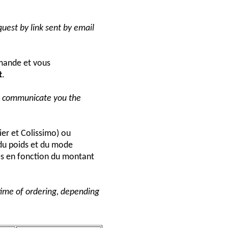
uest by link sent by email
ande et vous
t
.
ll communicate you the
ier et Colissimo) ou
du poids et du mode
és en fonction du montant
 time of ordering, depending