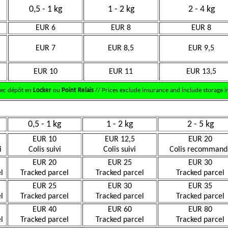
0,5 - 1 kg
1 - 2 kg
2 - 4 kg
EUR 6
EUR 8
EUR 8
EUR 7
EUR 8,5
EUR 9,5
EUR 10
EUR 11
EUR 13,5
vec dépôt en
Locker
ou
Point Relais
// Prices exclude insurance and include storage in
0,5 - 1 kg
1 - 2 kg
2 - 5 kg
EUR 10
EUR 12,5
EUR 20
i
Colis suivi
Colis suivi
Colis recommand
EUR 20
EUR 25
EUR 30
l
Tracked parcel
Tracked parcel
Tracked parcel
EUR 25
EUR 30
EUR 35
l
Tracked parcel
Tracked parcel
Tracked parcel
EUR 40
EUR 60
EUR 80
l
Tracked parcel
Tracked parcel
Tracked parcel