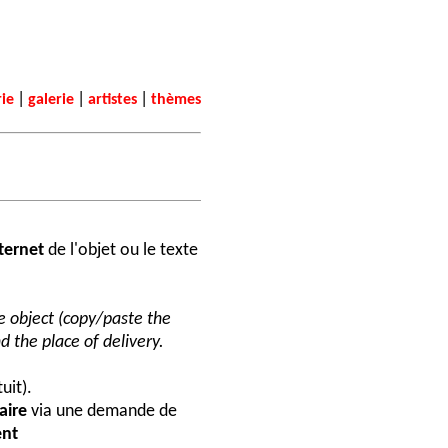
|
|
|
rie
galerie
artistes
thèmes
nternet
de l'objet ou le texte
he object (copy/paste the
d the place of delivery.
uit).
aire
via une demande de
nt