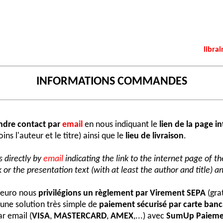
librai
INFORMATIONS COMMANDES
ndre contact par
email
en nous indiquant le
lien de la page i
ns l'auteur et le titre) ainsi que le
lieu de livraison
.
 directly by
email
indicating the link to the internet page of t
 or the presentation text (with at least the author and title) an
e euro nous
privilégions un règlement par Virement SEPA
(grat
une solution très simple de
paiement sécurisé par carte banc
r email (
VISA
,
MASTERCARD
,
AMEX
,...) avec
SumUp Paieme