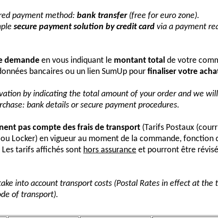
erred payment method:
bank transfer
(free for euro zone).
mple
secure payment solution by credit card
via a payment req
re demande
en vous indiquant le
montant total
de votre comm
onnées bancaires ou un lien SumUp pour
finaliser votre acha
vation by indicating the total amount of your order and we wi
urchase: bank details or secure payment procedures.
nnent pas compte des frais de transport
(Tarifs Postaux (courr
s ou Locker) en vigueur au moment de la commande, fonction 
Les tarifs affichés sont
hors assurance
et pourront être révis
take into account transport costs (Postal Rates in effect at the
de of transport).