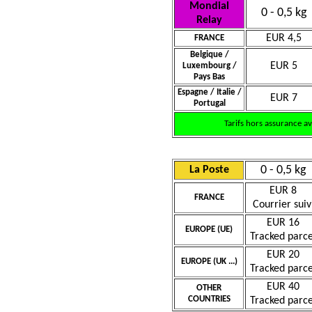
Mondial
0 - 0,5 kg
Relay
EUR 4,5
FRANCE
Belgique /
EUR 5
Luxembourg /
Pays Bas
Espagne / Italie /
EUR 7
Portugal
Tarifs hors assurance a
0 - 0,5 kg
La Poste
EUR 8
FRANCE
Courrier suiv
EUR 16
EUROPE (UE)
Tracked parce
EUR 20
EUROPE (UK ...)
Tracked parce
EUR 40
OTHER
COUNTRIES
Tracked parce