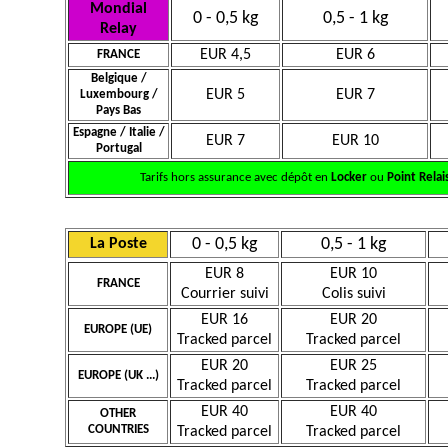
Mondial
0 - 0,5 kg
0,5 - 1 kg
Relay
EUR 4,5
EUR 6
FRANCE
Belgique /
EUR 5
EUR 7
Luxembourg /
Pays Bas
Espagne / Italie /
EUR 7
EUR 10
Portugal
Tarifs hors assurance avec dépôt en
Locker
ou
Point Relai
0 - 0,5 kg
0,5 - 1 kg
La Poste
EUR 8
EUR 10
FRANCE
Courrier suivi
Colis suivi
EUR 16
EUR 20
EUROPE (UE)
Tracked parcel
Tracked parcel
EUR 20
EUR 25
EUROPE (UK ...)
Tracked parcel
Tracked parcel
EUR 40
EUR 40
OTHER
COUNTRIES
Tracked parcel
Tracked parcel