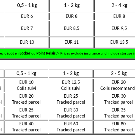
0,5 - 1 kg
1 - 2 kg
2 - 4 kg
EUR 6
EUR 8
EUR 8
EUR 7
EUR 8,5
EUR 9,5
EUR 10
EUR 11
EUR 13,5
vec dépôt en
Locker
ou
Point Relais
// Prices exclude insurance and include storage in
0,5 - 1 kg
1 - 2 kg
2 - 5 kg
EUR 10
EUR 12,5
EUR 20
i
Colis suivi
Colis suivi
Colis recommand
EUR 20
EUR 25
EUR 30
l
Tracked parcel
Tracked parcel
Tracked parcel
EUR 25
EUR 30
EUR 35
l
Tracked parcel
Tracked parcel
Tracked parcel
EUR 40
EUR 60
EUR 80
l
Tracked parcel
Tracked parcel
Tracked parcel