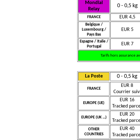
Mondial
0 - 0,5 kg
Relay
EUR 4,5
FRANCE
Belgique /
EUR 5
Luxembourg /
Pays Bas
Espagne / Italie /
EUR 7
Portugal
Tarifs hors assurance a
0 - 0,5 kg
La Poste
EUR 8
FRANCE
Courrier suiv
EUR 16
EUROPE (UE)
Tracked parce
EUR 20
EUROPE (UK ...)
Tracked parce
EUR 40
OTHER
COUNTRIES
Tracked parce