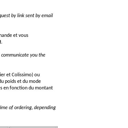
uest by link sent by email
ande et vous
t
.
ll communicate you the
ier et Colissimo) ou
du poids et du mode
és en fonction du montant
 time of ordering, depending