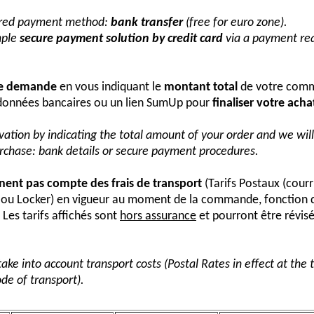
erred payment method:
bank transfer
(free for euro zone).
mple
secure payment solution by credit card
via a payment req
re demande
en vous indiquant le
montant total
de votre comm
onnées bancaires ou un lien SumUp pour
finaliser votre acha
vation by indicating the total amount of your order and we wi
urchase: bank details or secure payment procedures.
nnent pas compte des frais de transport
(Tarifs Postaux (courr
s ou Locker) en vigueur au moment de la commande, fonction 
Les tarifs affichés sont
hors assurance
et pourront être révis
take into account transport costs (Postal Rates in effect at the
de of transport).