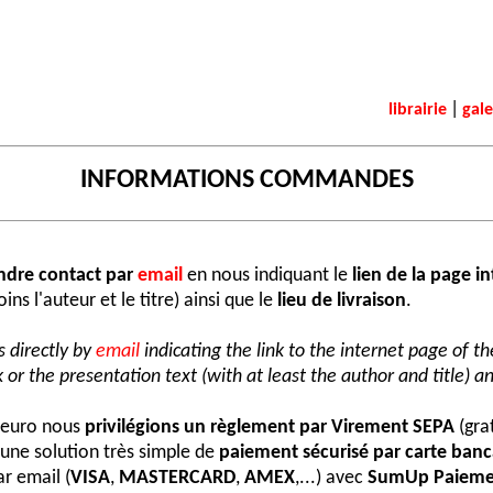
|
librairie
gale
INFORMATIONS COMMANDES
ndre contact par
email
en nous indiquant le
lien de la page i
ns l'auteur et le titre) ainsi que le
lieu de livraison
.
 directly by
email
indicating the link to the internet page of t
 or the presentation text (with at least the author and title) an
e euro nous
privilégions un règlement par Virement SEPA
(grat
une solution très simple de
paiement sécurisé par carte banc
r email (
VISA
,
MASTERCARD
,
AMEX
,...) avec
SumUp Paieme