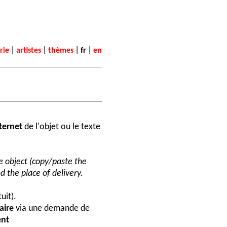
|
|
|
|
rie
artistes
thèmes
fr
en
nternet
de l'objet ou le texte
he object (copy/paste the
d the place of delivery.
uit).
aire
via une demande de
nt