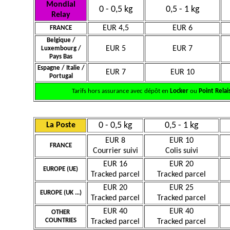
Mondial
0 - 0,5 kg
0,5 - 1 kg
Relay
EUR 4,5
EUR 6
FRANCE
Belgique /
EUR 5
EUR 7
Luxembourg /
Pays Bas
Espagne / Italie /
EUR 7
EUR 10
Portugal
Tarifs hors assurance avec dépôt en
Locker
ou
Point Relai
0 - 0,5 kg
0,5 - 1 kg
La Poste
EUR 8
EUR 10
FRANCE
Courrier suivi
Colis suivi
EUR 16
EUR 20
EUROPE (UE)
Tracked parcel
Tracked parcel
EUR 20
EUR 25
EUROPE (UK ...)
Tracked parcel
Tracked parcel
EUR 40
EUR 40
OTHER
COUNTRIES
Tracked parcel
Tracked parcel