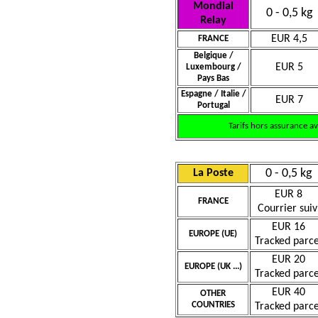
Mondial
0 - 0,5 kg
Relay
EUR 4,5
FRANCE
Belgique /
EUR 5
Luxembourg /
Pays Bas
Espagne / Italie /
EUR 7
Portugal
Tarifs hors assurance a
0 - 0,5 kg
La Poste
EUR 8
FRANCE
Courrier suiv
EUR 16
EUROPE (UE)
Tracked parce
EUR 20
EUROPE (UK ...)
Tracked parce
EUR 40
OTHER
COUNTRIES
Tracked parce