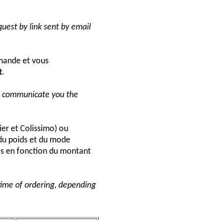
uest by link sent by email
ande et vous
t
.
ll communicate you the
ier et Colissimo) ou
du poids et du mode
és en fonction du montant
 time of ordering, depending