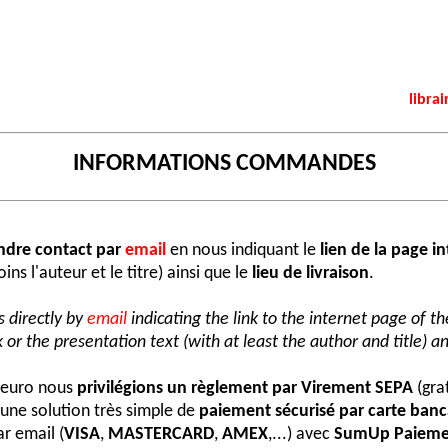
librai
INFORMATIONS COMMANDES
ndre contact par
email
en nous indiquant le
lien de la page i
ns l'auteur et le titre) ainsi que le
lieu de livraison
.
 directly by
email
indicating the link to the internet page of t
 or the presentation text (with at least the author and title) an
e euro nous
privilégions un règlement par Virement SEPA
(grat
une solution très simple de
paiement sécurisé par carte banc
r email (
VISA
,
MASTERCARD
,
AMEX
,...) avec
SumUp Paieme