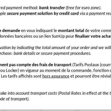
erred payment method:
bank transfer
(free for euro zone).
mple
secure payment solution by credit card
via a payment req
re demande
en vous indiquant le
montant total
de votre comm
onnées bancaires ou un lien SumUp pour
finaliser votre acha
vation by indicating the total amount of your order and we wi
urchase: bank details or secure payment procedures.
nnent pas compte des frais de transport
(Tarifs Postaux (courr
s ou Locker) en vigueur au moment de la commande, fonction 
Les tarifs affichés sont
hors assurance
et pourront être révis
take into account transport costs (Postal Rates in effect at the
de of transport).