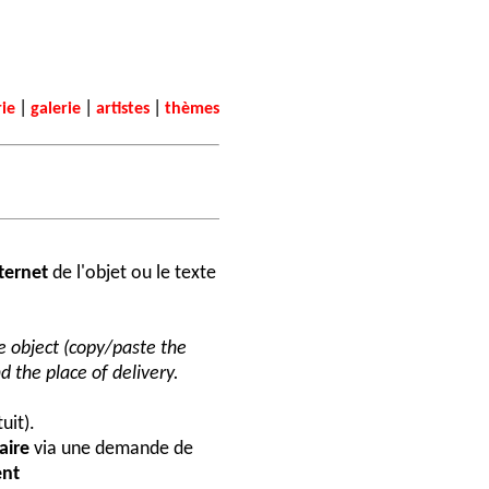
|
|
|
rie
galerie
artistes
thèmes
nternet
de l'objet ou le texte
he object (copy/paste the
d the place of delivery.
uit).
aire
via une demande de
nt