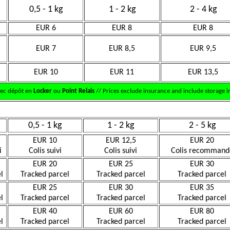
0,5 - 1 kg
1 - 2 kg
2 - 4 kg
EUR 6
EUR 8
EUR 8
EUR 7
EUR 8,5
EUR 9,5
EUR 10
EUR 11
EUR 13,5
vec dépôt en
Locker
ou
Point Relais
// Prices exclude insurance and include storage in
0,5 - 1 kg
1 - 2 kg
2 - 5 kg
EUR 10
EUR 12,5
EUR 20
i
Colis suivi
Colis suivi
Colis recommand
EUR 20
EUR 25
EUR 30
l
Tracked parcel
Tracked parcel
Tracked parcel
EUR 25
EUR 30
EUR 35
l
Tracked parcel
Tracked parcel
Tracked parcel
EUR 40
EUR 60
EUR 80
l
Tracked parcel
Tracked parcel
Tracked parcel