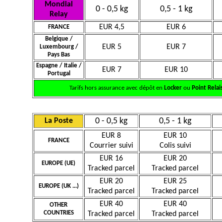
Mondial
0 - 0,5 kg
0,5 - 1 kg
Relay
EUR 4,5
EUR 6
FRANCE
Belgique /
EUR 5
EUR 7
Luxembourg /
Pays Bas
Espagne / Italie /
EUR 7
EUR 10
Portugal
Tarifs hors assurance avec dépôt en
Locker
ou
Point Relai
0 - 0,5 kg
0,5 - 1 kg
La Poste
EUR 8
EUR 10
FRANCE
Courrier suivi
Colis suivi
EUR 16
EUR 20
EUROPE (UE)
Tracked parcel
Tracked parcel
EUR 20
EUR 25
EUROPE (UK ...)
Tracked parcel
Tracked parcel
EUR 40
EUR 40
OTHER
COUNTRIES
Tracked parcel
Tracked parcel