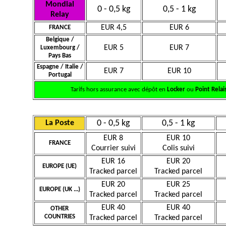
Mondial
0 - 0,5 kg
0,5 - 1 kg
Relay
EUR 4,5
EUR 6
FRANCE
Belgique /
EUR 5
EUR 7
Luxembourg /
Pays Bas
Espagne / Italie /
EUR 7
EUR 10
Portugal
Tarifs hors assurance avec dépôt en
Locker
ou
Point Relai
0 - 0,5 kg
0,5 - 1 kg
La Poste
EUR 8
EUR 10
FRANCE
Courrier suivi
Colis suivi
EUR 16
EUR 20
EUROPE (UE)
Tracked parcel
Tracked parcel
EUR 20
EUR 25
EUROPE (UK ...)
Tracked parcel
Tracked parcel
EUR 40
EUR 40
OTHER
COUNTRIES
Tracked parcel
Tracked parcel