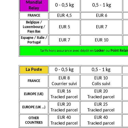
Mondial
0 - 0,5 kg
0,5 - 1 kg
Relay
EUR 4,5
EUR 6
FRANCE
Belgique /
EUR 5
EUR 7
Luxembourg /
Pays Bas
Espagne / Italie /
EUR 7
EUR 10
Portugal
Tarifs hors assurance avec dépôt en
Locker
ou
Point Relai
0 - 0,5 kg
0,5 - 1 kg
La Poste
EUR 8
EUR 10
FRANCE
Courrier suivi
Colis suivi
EUR 16
EUR 20
EUROPE (UE)
Tracked parcel
Tracked parcel
EUR 20
EUR 25
EUROPE (UK ...)
Tracked parcel
Tracked parcel
EUR 40
EUR 40
OTHER
COUNTRIES
Tracked parcel
Tracked parcel