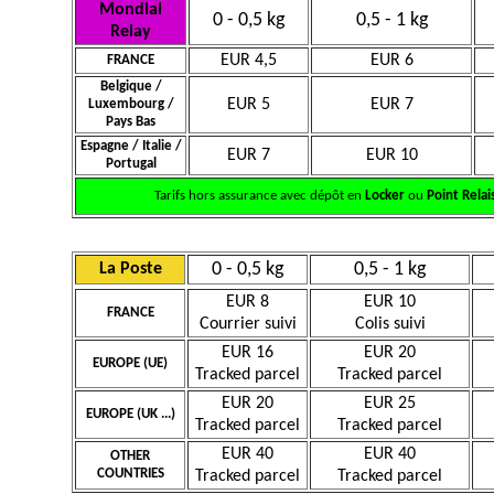
Mondial
0 - 0,5 kg
0,5 - 1 kg
Relay
EUR 4,5
EUR 6
FRANCE
Belgique /
EUR 5
EUR 7
Luxembourg /
Pays Bas
Espagne / Italie /
EUR 7
EUR 10
Portugal
Tarifs hors assurance avec dépôt en
Locker
ou
Point Relai
0 - 0,5 kg
0,5 - 1 kg
La Poste
EUR 8
EUR 10
FRANCE
Courrier suivi
Colis suivi
EUR 16
EUR 20
EUROPE (UE)
Tracked parcel
Tracked parcel
EUR 20
EUR 25
EUROPE (UK ...)
Tracked parcel
Tracked parcel
EUR 40
EUR 40
OTHER
COUNTRIES
Tracked parcel
Tracked parcel