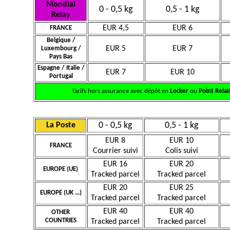
Mondial
0 - 0,5 kg
0,5 - 1 kg
Relay
EUR 4,5
EUR 6
FRANCE
Belgique /
EUR 5
EUR 7
Luxembourg /
Pays Bas
Espagne / Italie /
EUR 7
EUR 10
Portugal
Tarifs hors assurance avec dépôt en
Locker
ou
Point Relai
0 - 0,5 kg
0,5 - 1 kg
La Poste
EUR 8
EUR 10
FRANCE
Courrier suivi
Colis suivi
EUR 16
EUR 20
EUROPE (UE)
Tracked parcel
Tracked parcel
EUR 20
EUR 25
EUROPE (UK ...)
Tracked parcel
Tracked parcel
EUR 40
EUR 40
OTHER
COUNTRIES
Tracked parcel
Tracked parcel