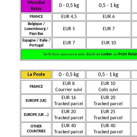
Mondial
0 - 0,5 kg
0,5 - 1 kg
Relay
EUR 4,5
EUR 6
FRANCE
Belgique /
EUR 5
EUR 7
Luxembourg /
Pays Bas
Espagne / Italie /
EUR 7
EUR 10
Portugal
Tarifs hors assurance avec dépôt en
Locker
ou
Point Relai
0 - 0,5 kg
0,5 - 1 kg
La Poste
EUR 8
EUR 10
FRANCE
Courrier suivi
Colis suivi
EUR 16
EUR 20
EUROPE (UE)
Tracked parcel
Tracked parcel
EUR 20
EUR 25
EUROPE (UK ...)
Tracked parcel
Tracked parcel
EUR 40
EUR 40
OTHER
COUNTRIES
Tracked parcel
Tracked parcel