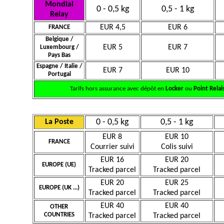
Mondial
0 - 0,5 kg
0,5 - 1 kg
Relay
EUR 4,5
EUR 6
FRANCE
Belgique /
EUR 5
EUR 7
Luxembourg /
Pays Bas
Espagne / Italie /
EUR 7
EUR 10
Portugal
Tarifs hors assurance avec dépôt en
Locker
ou
Point Relai
0 - 0,5 kg
0,5 - 1 kg
La Poste
EUR 8
EUR 10
FRANCE
Courrier suivi
Colis suivi
EUR 16
EUR 20
EUROPE (UE)
Tracked parcel
Tracked parcel
EUR 20
EUR 25
EUROPE (UK ...)
Tracked parcel
Tracked parcel
EUR 40
EUR 40
OTHER
COUNTRIES
Tracked parcel
Tracked parcel