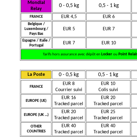
Mondial
0 - 0,5 kg
0,5 - 1 kg
Relay
EUR 4,5
EUR 6
FRANCE
Belgique /
EUR 5
EUR 7
Luxembourg /
Pays Bas
Espagne / Italie /
EUR 7
EUR 10
Portugal
Tarifs hors assurance avec dépôt en
Locker
ou
Point Relai
0 - 0,5 kg
0,5 - 1 kg
La Poste
EUR 8
EUR 10
FRANCE
Courrier suivi
Colis suivi
EUR 16
EUR 20
EUROPE (UE)
Tracked parcel
Tracked parcel
EUR 20
EUR 25
EUROPE (UK ...)
Tracked parcel
Tracked parcel
EUR 40
EUR 40
OTHER
COUNTRIES
Tracked parcel
Tracked parcel