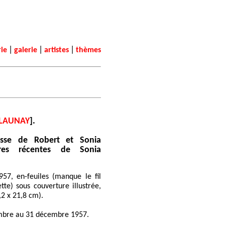
|
|
|
rie
galerie
artistes
thèmes
ELAUNAY
].
sse de Robert et Sonia
res récentes de Sonia
957, en-feuiles (manque le fil
tte) sous couverture illustrée,
,2 x 21,8 cm).
mbre au 31 décembre 1957.