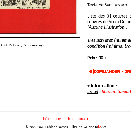
Texte de San Lazzaro.
Liste des 31 œuvres 
œuvres de Sonia Delau
(Aucune illustration)
.
Très bon état (minime
t Sonia Delaunay.
(+ zoom image)
condition (minimal tra
Prix
: 30 €
+ information
:
email
:
librairie.tobear
informations
|
achats
|
contact
© 2025-2030 Frédéric Dorbes - Librairie-Galerie to
be
Art