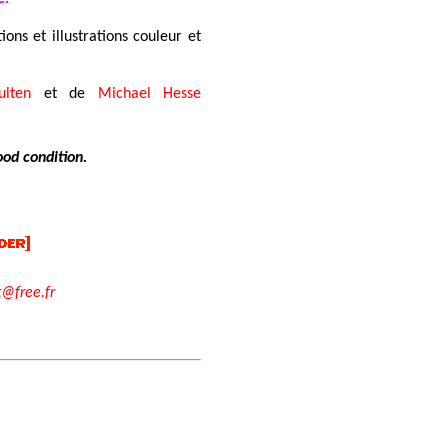
ns et illustrations couleur et
ulten
et de
Michael Hesse
ood condition.
t@free.fr