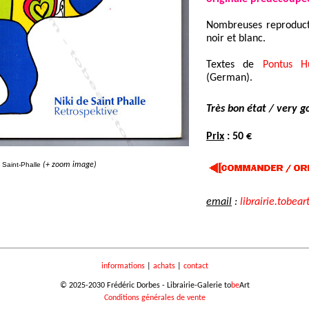
Nombreuses reproductio
noir et blanc.
Textes de
Pontus H
(German).
Très bon état / very g
Prix
: 50 €
 Saint-Phalle
(+ zoom image)
email
:
librairie.tobear
informations
|
achats
|
contact
© 2025-2030 Frédéric Dorbes - Librairie-Galerie to
be
Art
Conditions générales de vente