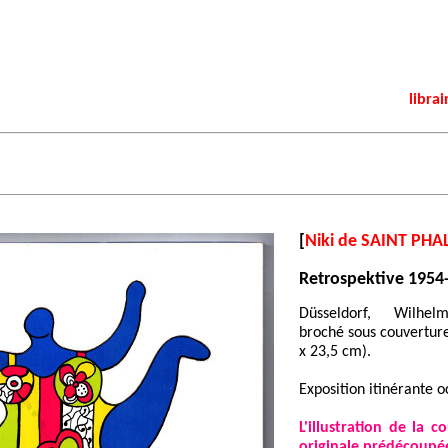
librai
[
Niki de SAINT PHA
Retrospektive 1954
Düsseldorf, Wilhel
broché sous couverture 
x 23,5 cm).
Exposition itinérante 
L'illustration de la 
originale prédécoupé