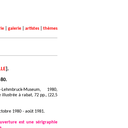
|
|
|
rie
galerie
artistes
thèmes
LLE
].
-80.
m-Lehmbruck-Museum, 1980,
illustrée à rabat, 72 pp., (22,5
octobre 1980 - août 1981.
couverture est une sérigraphie
e.