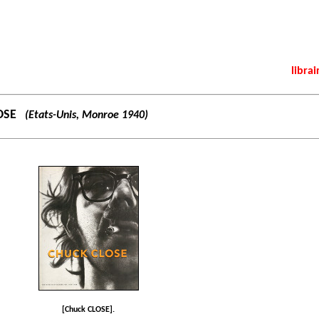
librai
OSE
(Etats-Unis, Monroe 1940)
[Chuck CLOSE].