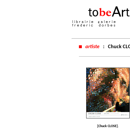
artiste
:
Chuck CL
[Chuck CLOSE].