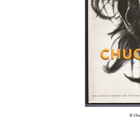
© Chu