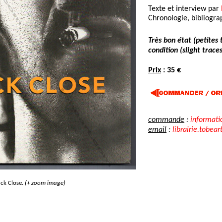
Texte et interview par
Chronologie, bibliograp
Très bon état (petites
condition (slight traces
Prix
: 35 €
commande
:
informati
email
:
librairie.tobear
ck Close.
(+ zoom image)