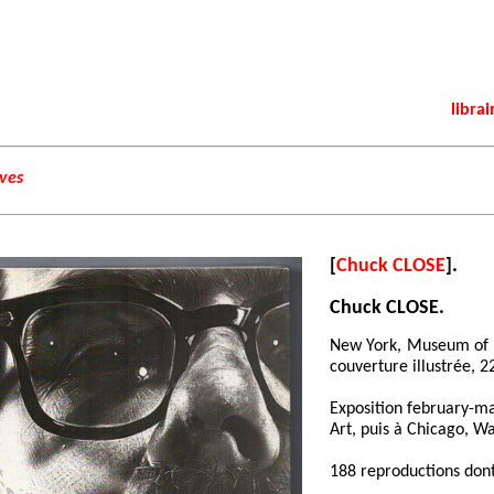
librai
ives
[
Chuck CLOSE
].
Chuck CLOSE.
New York, Museum of 
couverture illustrée, 2
Exposition february-
Art, puis à Chicago, Wa
188 reproductions dont