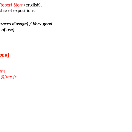
Robert Storr
(english).
hie et expositions.
 traces d'usage) / Very good
 of use)
ons
t@free.fr