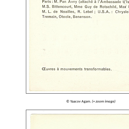
© Yaacov Agam.
(+ zoom image)