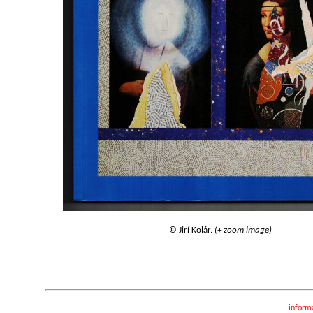
© Jirí Kolár.
(+ zoom image)
inform