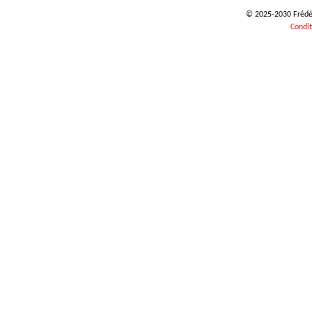
© 2025-2030 Frédéri
Condit