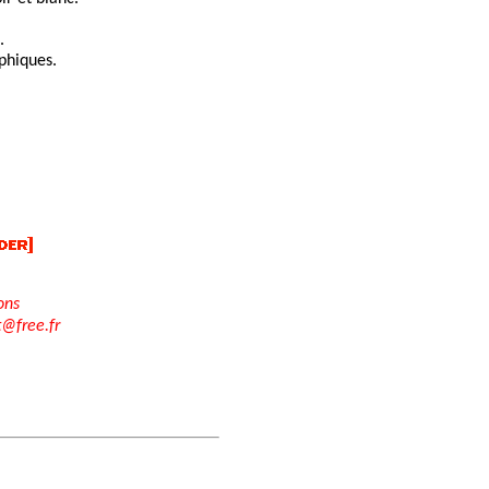
.
phiques.
ons
t@free.fr