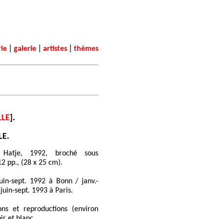
|
|
|
rie
galerie
artistes
thèmes
LLE
].
LE.
 Hatje, 1992, broché sous
12 pp., (28 x 25 cm).
juin-sept. 1992 à Bonn / janv.-
juin-sept. 1993 à Paris.
ons et reproductions (environ
ir et blanc.