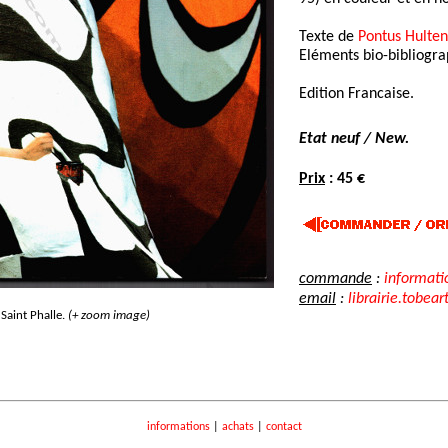
Texte de
Pontus Hulten
Eléments bio-bibliogra
Edition Francaise.
Etat neuf / New.
Prix
: 45 €
commande
:
informati
email
:
librairie.tobear
 Saint Phalle.
(+ zoom image)
informations
|
achats
|
contact