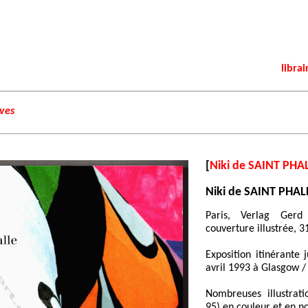
librai
ives
[
Niki de SAINT PHA
Niki de SAINT PHAL
Paris, Verlag Gerd
couverture illustrée, 3
Exposition itinérante 
avril 1993 à Glasgow / 
Nombreuses illustrati
95) en couleur et en no