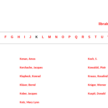
librai
E
F
G
H
I
J
K
L
M
N
O
P
Q
R
S
T
U
Kenan, Amos
Koch, S.
Kerchache, Jacques
Kowalski, Piotr
Klapheck, Konrad
Krauss, Rosalind
Klüser, Bernd
Krüger, Werner
Kober, Jacques
Kuspit, Donald
Kotz, Mary Lynn