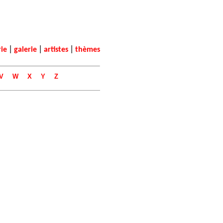
|
|
|
rie
galerie
artistes
thèmes
V
W
X
Y
Z