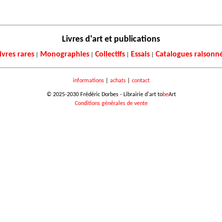
Livres d'art et publications
ivres rares
Monographies
Collectifs
Essais
Catalogues raisonn
|
|
|
|
informations
|
achats
|
contact
© 2025-2030 Frédéric Dorbes - Librairie d'art to
be
Art
Conditions générales de vente