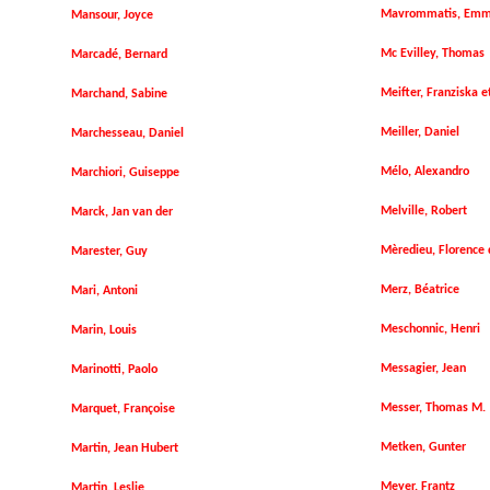
Mavrommatis, Emm
Mansour, Joyce
Mc Evilley, Thomas
Marcadé, Bernard
Meifter, Franziska e
Marchand, Sabine
Meiller, Daniel
Marchesseau, Daniel
Mélo, Alexandro
Marchiori, Guiseppe
Melville, Robert
Marck, Jan van der
Mèredieu, Florence 
Marester, Guy
Merz, Béatrice
Mari, Antoni
Meschonnic, Henri
Marin, Louis
Messagier, Jean
Marinotti, Paolo
Messer, Thomas M.
Marquet, Françoise
Metken, Gunter
Martin, Jean Hubert
Meyer, Frantz
Martin, Leslie