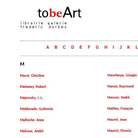
A
B
C
D
E
F
G
H
I
J
K
L
M
Mascherpa, Giorgio
Macel, Christine
Mason, Raymond
Mahoney, Robert
Masson, André
Majewsky, J.-L.
Mathey, François
Maldonado, Guitemie
Maurel, Jean
Malherbe, Anne
Maurizi, Elverio
Malraux, André