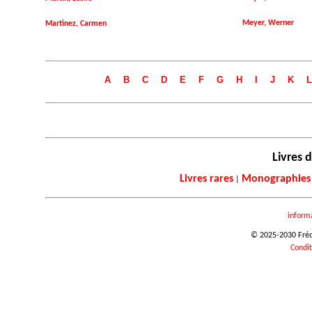
Meyer, Werner
Martinez, Carmen
A
B
C
D
E
F
G
H
I
J
K
L
Livres d
Livres rares
Monographies
|
inform
© 2025-2030 Frédér
Condit