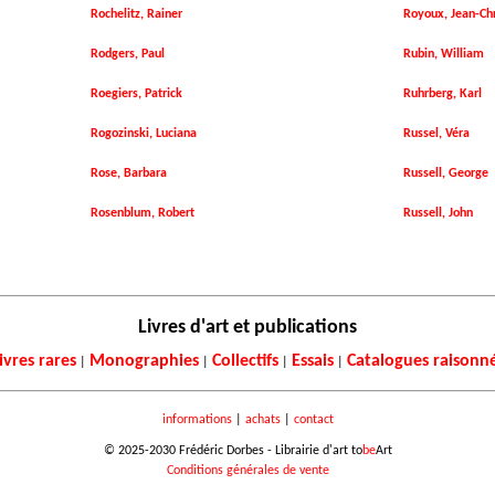
Rochelitz, Rainer
Royoux, Jean-Ch
Rodgers, Paul
Rubin, William
Roegiers, Patrick
Ruhrberg, Karl
Rogozinski, Luciana
Russel, Véra
Rose, Barbara
Russell, George
Rosenblum, Robert
Russell, John
Livres d'art et publications
ivres rares
Monographies
Collectifs
Essais
Catalogues raisonn
|
|
|
|
informations
|
achats
|
contact
© 2025-2030 Frédéric Dorbes - Librairie d'art to
be
Art
Conditions générales de vente