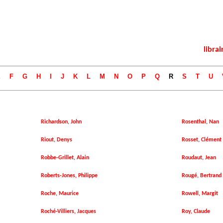
librai
E
F
G
H
I
J
K
L
M
N
O
P
Q
R
S
T
U
Richardson, John
Rosenthal, Nan
Riout, Denys
Rosset, Clément
Robbe-Grillet, Alain
Roudaut, Jean
Roberts-Jones, Philippe
Rougé, Bertrand
Roche, Maurice
Rowell, Margit
Roché-Villiers, Jacques
Roy, Claude