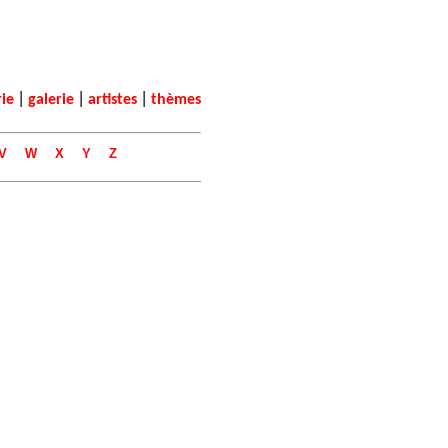
|
|
|
rie
galerie
artistes
thèmes
V
W
X
Y
Z