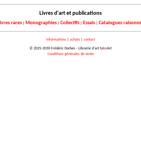
Livres d'art et publications
ivres rares
Monographies
Collectifs
Essais
Catalogues raisonn
|
|
|
|
informations
|
achats
|
contact
© 2025-2030 Frédéric Dorbes - Librairie d'art to
be
Art
Conditions générales de vente