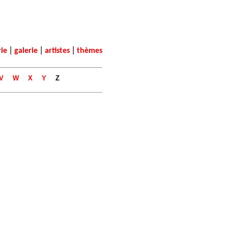
|
|
|
rie
galerie
artistes
thèmes
V
W
X
Y
Z